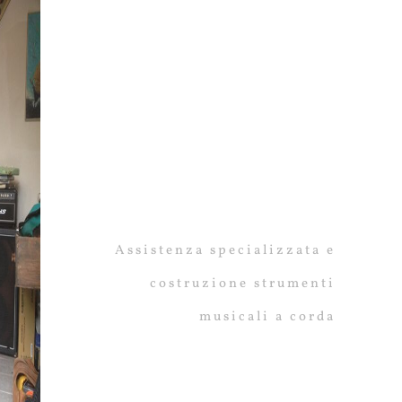
GargiuloGuit
Liuteria
Assistenza specializzata e
costruzione strumenti
musicali a corda